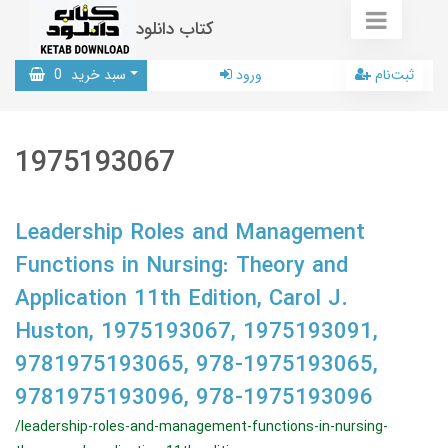
کتاب دانلود
ثبت‌نام
ورود
سبد خرید
0
1975193067
Leadership Roles and Management
Functions in Nursing: Theory and
Application 11th Edition, Carol J.
Huston, 1975193067, 1975193091,
9781975193065, 978-1975193065,
9781975193096, 978-1975193096
/leadership-roles-and-management-functions-in-nursing-