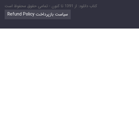
کتاب دانلود: از 1391 تا کنون - تمامی حقوق محفوظ است
Refund Policy سیاست بازپرداخت