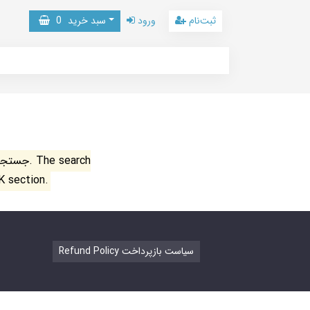
ثبت‌نام
ورود
سبد خرید
0
جستجو ن
K section.
Refund Policy سیاست بازپرداخت