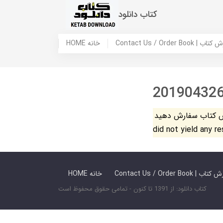
کتاب دانلود
 ما / سفارش کتاب
HOME خانه
20190432
فارش دهید. The search
did not yield any r
 ما / سفارش کتاب
HOME خانه
کتاب دانلود: از 1391 تا کنون - تمامی حقوق محفوظ است