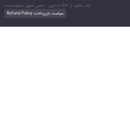
کتاب دانلود: از 1391 تا کنون - تمامی حقوق محفوظ است
Refund Policy سیاست بازپرداخت