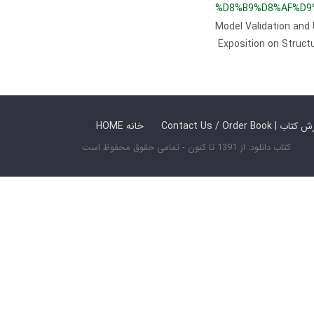
%D8%B9%D8%AF%D9
Model Validation and
Exposition on Struc
 ما / سفارش کتاب
HOME خانه
کتاب دانلود: از 1391 تا کنون - تمامی حقوق محفوظ است