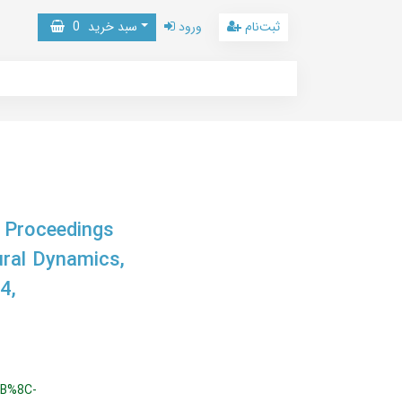
ثبت‌نام
ورود
سبد خرید
0
, Proceedings
ural Dynamics,
4,
B%8C-