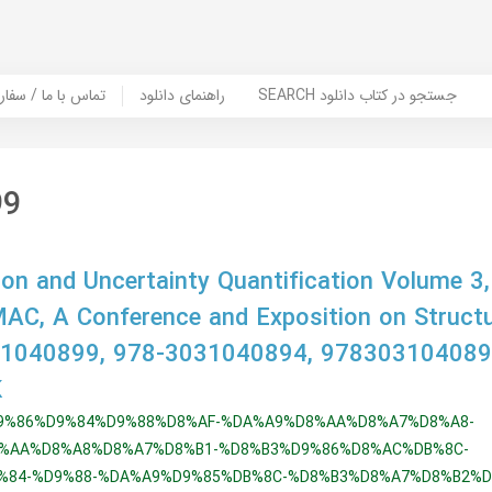
SEARCH جستجو در کتاب دانلود
راهنمای دانلود
Contact Us / Order Book | تماس با
99
ion and Uncertainty Quantification Volume 3
MAC, A Conference and Exposition on Struct
31040899, 978-3031040894, 978303104089
K
9%86%D9%84%D9%88%D8%AF-%DA%A9%D8%AA%D8%A7%D8%A8-
%AA%D8%A8%D8%A7%D8%B1-%D8%B3%D9%86%D8%AC%DB%8C-
%84-%D9%88-%DA%A9%D9%85%DB%8C-%D8%B3%D8%A7%D8%B2%D