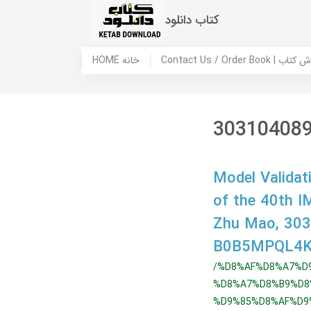
کتاب دانلود
 ما / سفارش کتاب
HOME خانه
30310408
Model Validat
of the 40th I
Zhu Mao, 30
B0B5MPQL4
/%D8%AF%D8%A7%D
%D8%A7%D8%B9%D8
%D9%85%D8%AF%D9