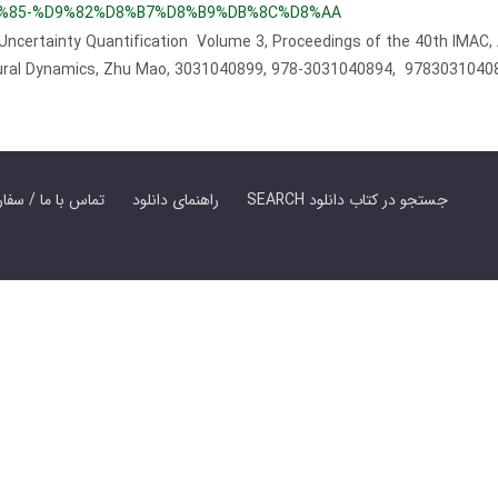
%85-%D9%82%D8%B7%D8%B9%DB%8C%D8%AA
 Uncertainty Quantification Volume 3, Proceedings of the 40th IMAC,
tural Dynamics, Zhu Mao, 3031040899, 978-3031040894, 978303104
SEARCH جستجو در کتاب دانلود
راهنمای دانلود
Contact Us / Order Book | تماس با