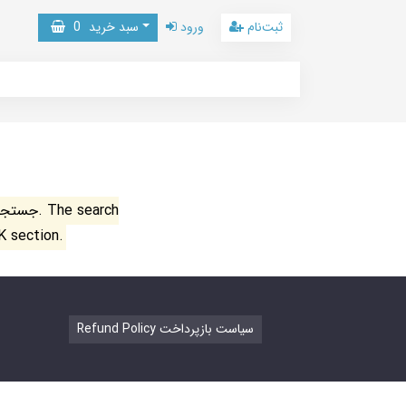
ثبت‌نام
ورود
سبد خرید
0
جستجو ن
K section.
Refund Policy سیاست بازپرداخت