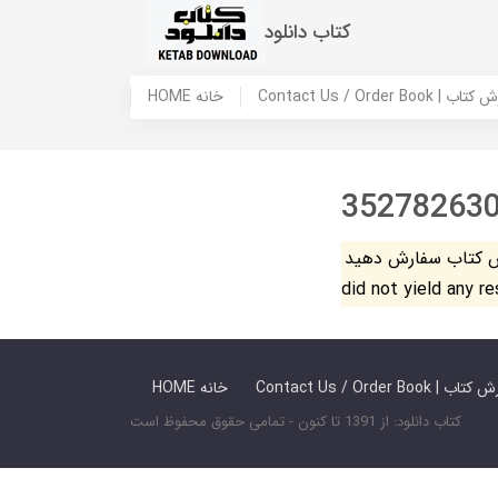
کتاب دانلود
 ما / سفارش کتاب
HOME خانه
35278263
فارش دهید. The search
did not yield any r
 ما / سفارش کتاب
HOME خانه
کتاب دانلود: از 1391 تا کنون - تمامی حقوق محفوظ است