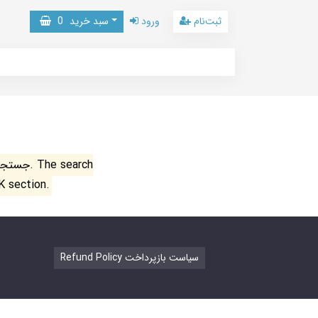
ثبت‌نام
ورود
سبد خرید
0
جستجو ن
K section.
Refund Policy سیاست بازپرداخت