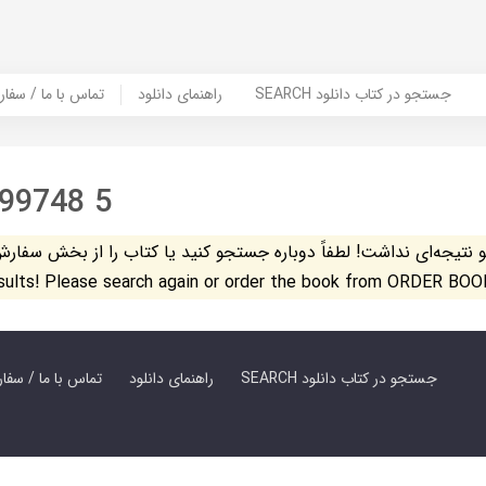
SEARCH جستجو در کتاب دانلود
راهنمای دانلود
Contact Us / Order Book | تماس با
 99748 5
تیجه‌ای نداشت! لطفاً دوباره جستجو کنید یا کتاب را از بخش سفارش کتاب س
esults! Please search again or order the book from ORDER BOO
SEARCH جستجو در کتاب دانلود
راهنمای دانلود
Contact Us / Order Book | تماس با