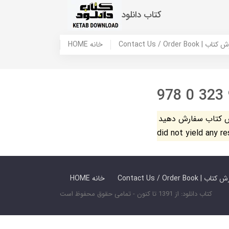
کتاب دانلود
 ما / سفارش کتاب
HOME خانه
978 0 323
فارش دهید. The search
did not yield any r
 ما / سفارش کتاب
HOME خانه
کتاب دانلود: از 1391 تا کنون - تمامی حقوق محفوظ است