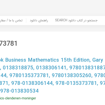
SEARCH جستجو در کتاب دانلود
راهنمای دانلود
Contact Us / Order Book | تماس با
73781
 Business Mathematics 15th Edition, Gary 
r, 0138318875, 0138306141, 978013831887
44, 9780135373781, 9780138305260, 978
871, 978-0138306144, 978-0135373781, 9
 978-013830534
cs-clendenen-moninger