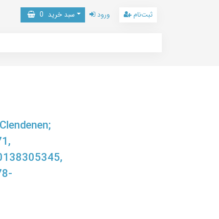
ثبت‌نام
ورود
سبد خرید
0
Clendenen;
1,
0138305345,
78-