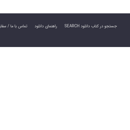
SEARCH جستجو در کتاب دانلود
راهنمای دانلود
Contact Us / Order Book | تماس با