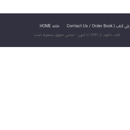
 ما / سفارش کتاب
HOME خانه
کتاب دانلود: از 1391 تا کنون - تمامی حقوق محفوظ است