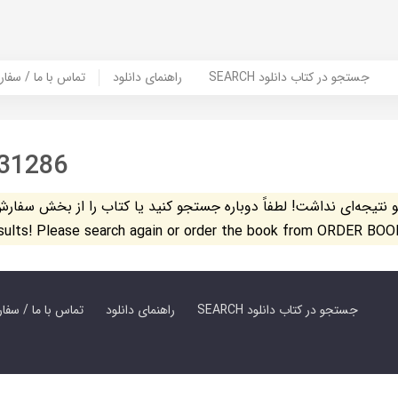
SEARCH جستجو در کتاب دانلود
راهنمای دانلود
Contact Us / Order Book | تماس با
31286
تیجه‌ای نداشت! لطفاً دوباره جستجو کنید یا کتاب را از بخش سفارش کتاب س
esults! Please search again or order the book from ORDER BOO
SEARCH جستجو در کتاب دانلود
راهنمای دانلود
Contact Us / Order Book | تماس با