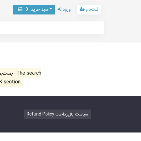
ثبت‌نام
ورود
سبد خرید
0
جستجو ن
K section.
Refund Policy سیاست بازپرداخت