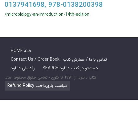
0137941698, 978-0138200398
/microbiology-an-introduction-14th-edition
HOME خانه
Contact Us / Order Book | تماس با ما / سفارش کتاب
SEARCH جستجو در کتاب دانلود
راهنمای دانلود
کتاب دانلود: از 1391 تا کنون - تمامی حقوق محفوظ است
Refund Policy سیاست بازپرداخت