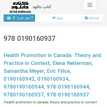
کتاب دانلود
ثبت‌نام
ورود
سبد خرید
0
978 0190160937
Health Promotion in Canada: Theory and
Practice in Context, Elena Neiterman;
Samantha Meyer; Eric Filice,
0190160942, 0190160934,
9780190160944, 978-0190160944,
9780190160937, 978-0190160937
/health-promotion-in-canada-theory-and-practice-in-context