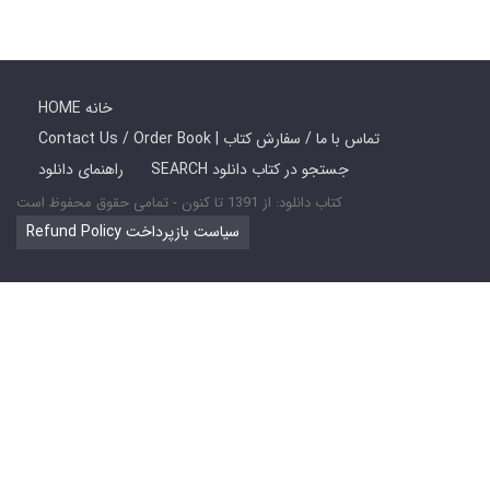
HOME خانه
Contact Us / Order Book | تماس با ما / سفارش کتاب
SEARCH جستجو در کتاب دانلود
راهنمای دانلود
کتاب دانلود: از 1391 تا کنون - تمامی حقوق محفوظ است
Refund Policy سیاست بازپرداخت