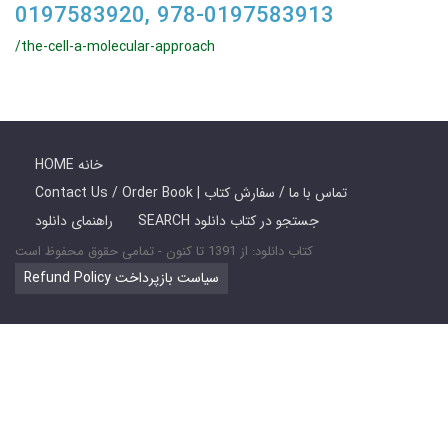
0197583920, 978-0197583913
/the-cell-a-molecular-approach
HOME خانه
Contact Us / Order Book | تماس با ما / سفارش کتاب
SEARCH جستجو در کتاب دانلود
راهنمای دانلود
کتاب دانلود: از 1391 تا کنون - تمامی حقوق محفوظ است
Refund Policy سیاست بازپرداخت