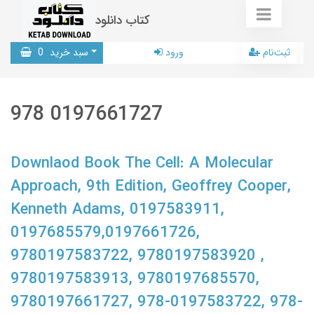
کتاب دانلود
ثبت‌نام
ورود
سبد خرید
0
978 0197661727
Downlaod Book The Cell: A Molecular
Approach, 9th Edition, Geoffrey Cooper,
Kenneth Adams, 0197583911,
0197685579,0197661726,
9780197583722, 9780197583920 ,
9780197583913, 9780197685570,
9780197661727, 978-0197583722, 978-