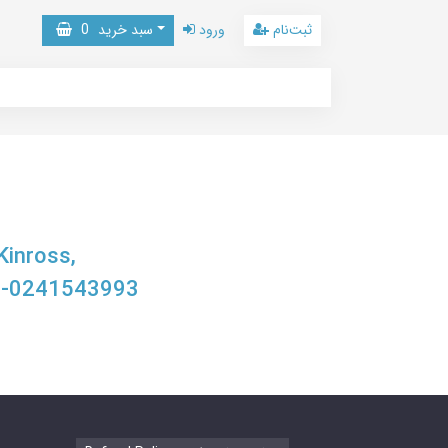
ثبت‌نام
ورود
سبد خرید
0
Kinross,
8-0241543993