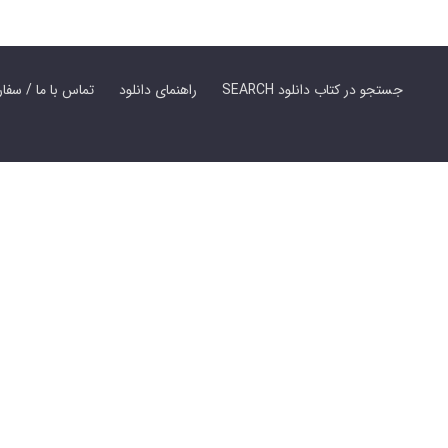
SEARCH جستجو در کتاب دانلود
راهنمای دانلود
Contact Us / Order Book | تماس با