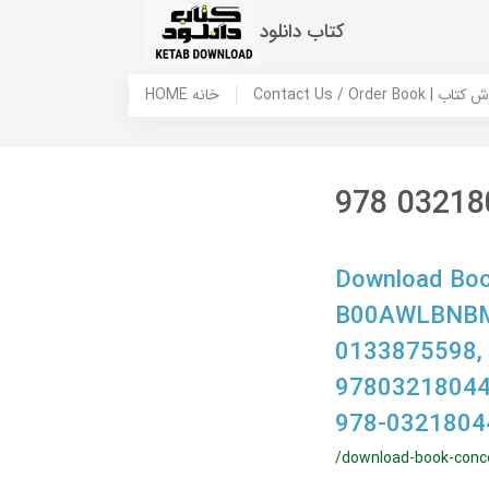
کتاب دانلود
 ما / سفارش کتاب
HOME خانه
978 03218
Download Book
B00AWLBNBM,
0133875598,
97803218044
978-0321804
/download-book-conc