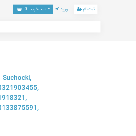
ثبت‌نام
ورود
سبد خرید
0
 Suchocki,
0321903455,
1918321,
0133875591,