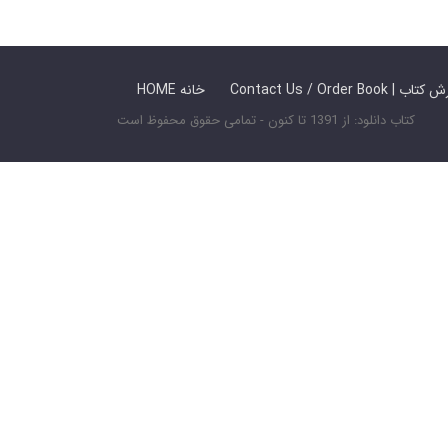
 ما / سفارش کتاب
HOME خانه
کتاب دانلود: از 1391 تا کنون - تمامی حقوق محفوظ است