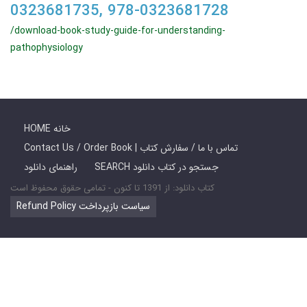
0323681735, 978-0323681728
/download-book-study-guide-for-understanding-
pathophysiology
HOME خانه
Contact Us / Order Book | تماس با ما / سفارش کتاب
SEARCH جستجو در کتاب دانلود
راهنمای دانلود
کتاب دانلود: از 1391 تا کنون - تمامی حقوق محفوظ است
Refund Policy سیاست بازپرداخت