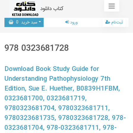
کتاب دانلود
ثبت‌نام
ورود
سبد خرید
0
978 0323681728
Download Book Study Guide for
Understanding Pathophysiology 7th
Edition, Sue E. Huether, B0839H1FBM,
0323681700, 0323681719,
9780323681704, 9780323681711,
9780323681735, 9780323681728, 978-
0323681704, 978-0323681711, 978-