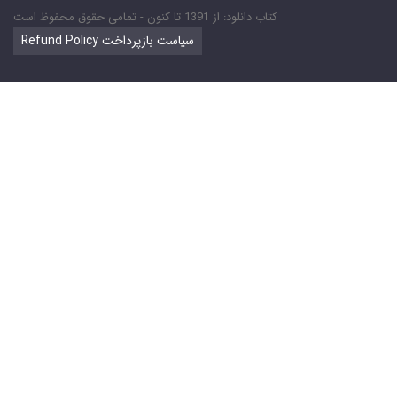
کتاب دانلود: از 1391 تا کنون - تمامی حقوق محفوظ است
Refund Policy سیاست بازپرداخت