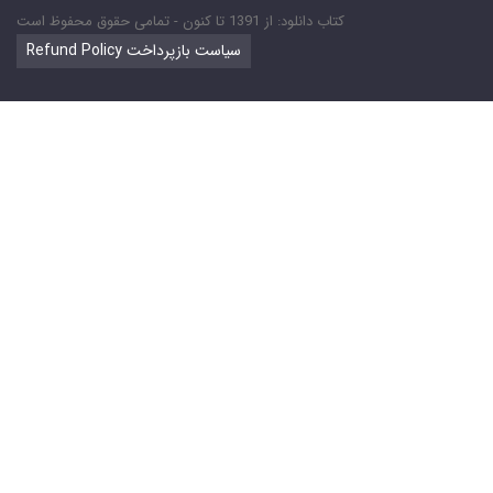
کتاب دانلود: از 1391 تا کنون - تمامی حقوق محفوظ است
Refund Policy سیاست بازپرداخت