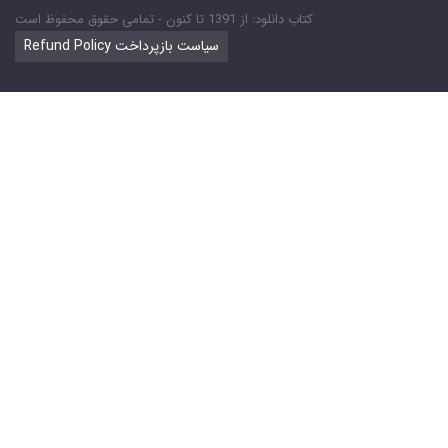
کتاب دانلود: از 1391 تا کنون - تمامی حقوق محفوظ است
Refund Policy سیاست بازپرداخت