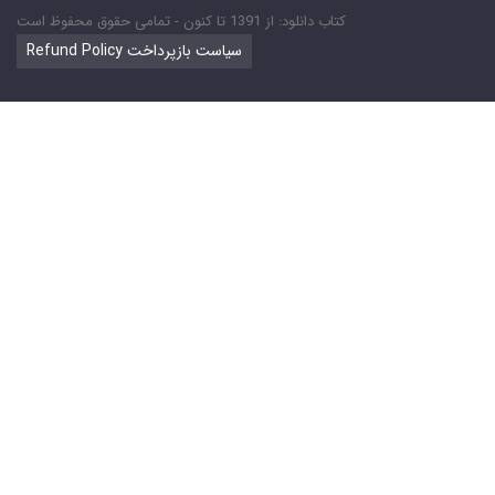
کتاب دانلود: از 1391 تا کنون - تمامی حقوق محفوظ است
Refund Policy سیاست بازپرداخت