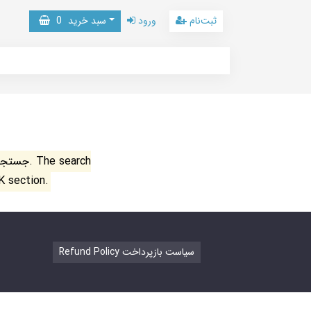
ثبت‌نام
ورود
سبد خرید
0
جستجو ن
K section.
Refund Policy سیاست بازپرداخت