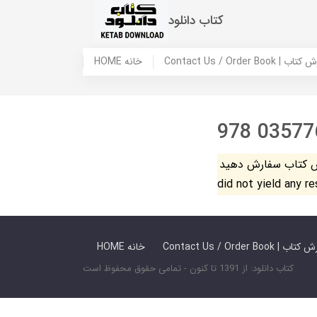
کتاب دانلود
 ما / سفارش کتاب
HOME خانه
978 03577
فارش دهید. The search
did not yield any r
 ما / سفارش کتاب
HOME خانه
کتاب دانلود: از 1391 تا کنون - تمامی حقوق محفوظ است