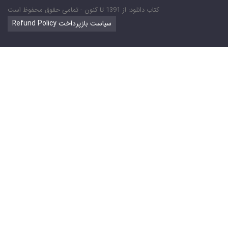
کتاب دانلود: از 1391 تا کنون - تمامی حقوق محفوظ است
Refund Policy سیاست بازپرداخت