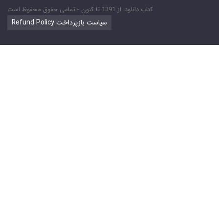
کتاب دانلود: از 1391 تا کنون - تمامی حقوق محفوظ است
Refund Policy سیاست بازپرداخت