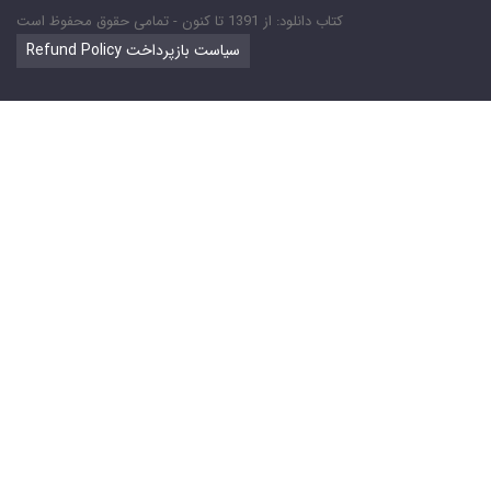
کتاب دانلود: از 1391 تا کنون - تمامی حقوق محفوظ است
Refund Policy سیاست بازپرداخت