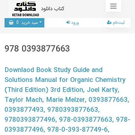
کتاب دانلود
ثبت‌نام
ورود
سبد خرید
0
978 0393877663
Downlaod Book Study Guide and
Solutions Manual for Organic Chemistry
(Third Edition) 3rd Edition, Joel Karty,
Taylor Mach, Marie Melzer, 0393877663,
0393877493, 9780393877663,
9780393877496, 978-0393877663, 978-
0393877496, 978-0-393-87749-6,