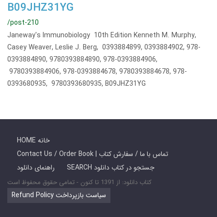
B09JHZ31YG
/post-210
Janeway's Immunobiology 10th Edition Kenneth M. Murphy,
Casey Weaver, Leslie J. Berg, 0393884899, 0393884902, 978-
0393884890, 9780393884890, 978-0393884906,
9780393884906, 978-0393884678, 9780393884678, 978-
0393680935, 9780393680935, B09JHZ31YG
HOME خانه
Contact Us / Order Book | تماس با ما / سفارش کتاب
SEARCH جستجو در کتاب دانلود
راهنمای دانلود
کتاب دانلود: از 1391 تا کنون - تمامی حقوق محفوظ است
Refund Policy سیاست بازپرداخت