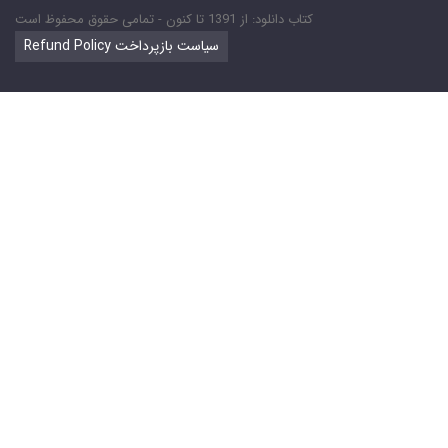
کتاب دانلود: از 1391 تا کنون - تمامی حقوق محفوظ است
Refund Policy سیاست بازپرداخت