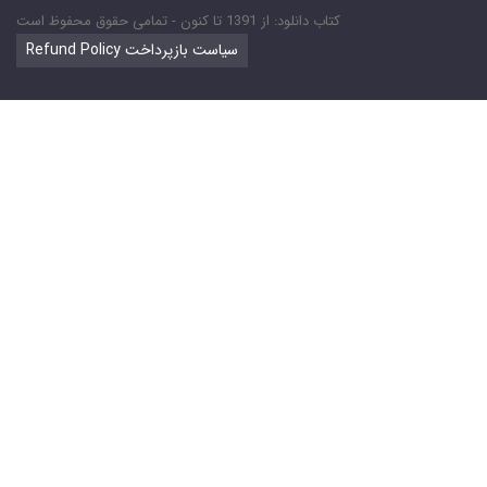
کتاب دانلود: از 1391 تا کنون - تمامی حقوق محفوظ است
Refund Policy سیاست بازپرداخت