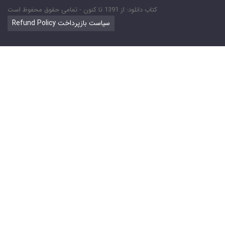
کتاب دانلود: از 1391 تا کنون - تمامی حقوق محفوظ است
Refund Policy سیاست بازپرداخت