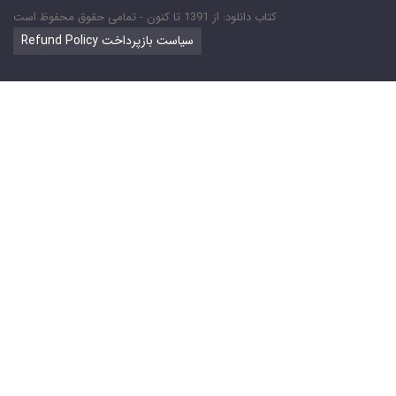
کتاب دانلود: از 1391 تا کنون - تمامی حقوق محفوظ است
Refund Policy سیاست بازپرداخت