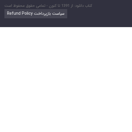
کتاب دانلود: از 1391 تا کنون - تمامی حقوق محفوظ است
Refund Policy سیاست بازپرداخت