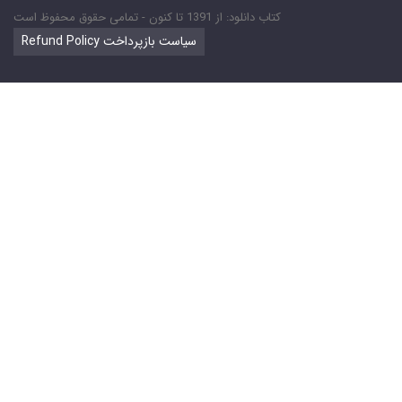
کتاب دانلود: از 1391 تا کنون - تمامی حقوق محفوظ است
Refund Policy سیاست بازپرداخت