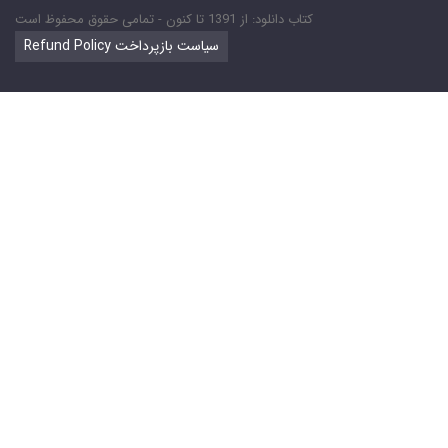
کتاب دانلود: از 1391 تا کنون - تمامی حقوق محفوظ است
Refund Policy سیاست بازپرداخت