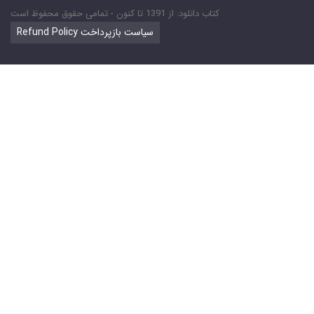
کتاب دانلود: از 1391 تا کنون - تمامی حقوق محفوظ است
Refund Policy سیاست بازپرداخت