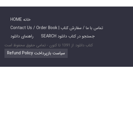
HOME خانه
Contact Us / Order Book | تماس با ما / سفارش کتاب
SEARCH جستجو در کتاب دانلود
راهنمای دانلود
کتاب دانلود: از 1391 تا کنون - تمامی حقوق محفوظ است
Refund Policy سیاست بازپرداخت