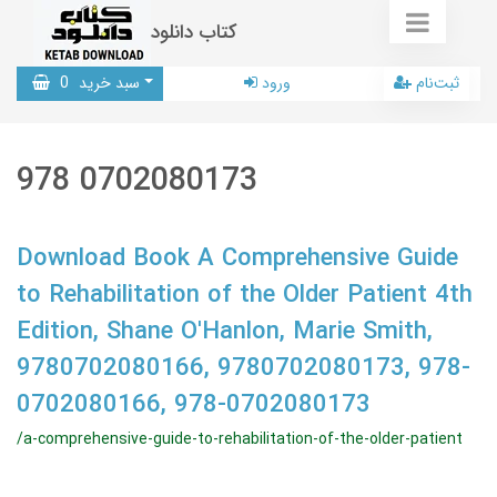
کتاب دانلود
ثبت‌نام
ورود
سبد خرید
0
978 0702080173
Download Book A Comprehensive Guide
to Rehabilitation of the Older Patient 4th
Edition, Shane O'Hanlon, Marie Smith,
9780702080166, 9780702080173, 978-
0702080166, 978-0702080173
/a-comprehensive-guide-to-rehabilitation-of-the-older-patient