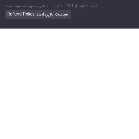
کتاب دانلود: از 1391 تا کنون - تمامی حقوق محفوظ است
Refund Policy سیاست بازپرداخت