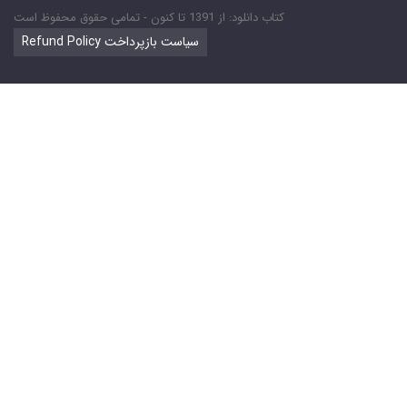
کتاب دانلود: از 1391 تا کنون - تمامی حقوق محفوظ است
Refund Policy سیاست بازپرداخت