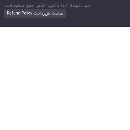
کتاب دانلود: از 1391 تا کنون - تمامی حقوق محفوظ است
Refund Policy سیاست بازپرداخت