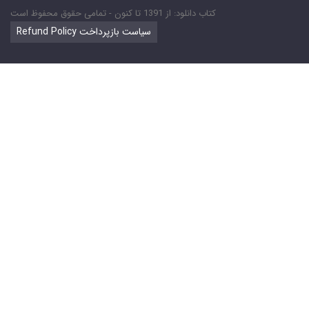
کتاب دانلود: از 1391 تا کنون - تمامی حقوق محفوظ است
Refund Policy سیاست بازپرداخت