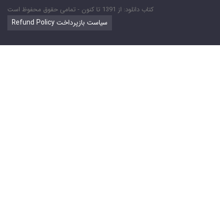
کتاب دانلود: از 1391 تا کنون - تمامی حقوق محفوظ است
Refund Policy سیاست بازپرداخت