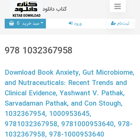
کتاب دانلود
ثبت‌نام
ورود
سبد خرید
0
978 1032367958
Download Book Anxiety, Gut Microbiome,
and Nutraceuticals: Recent Trends and
Clinical Evidence, Yashwant V. Pathak,
Sarvadaman Pathak, and Con Stough,
1032367954, 1000953645,
9781032367958, 9781000953640, 978-
1032367958, 978-1000953640