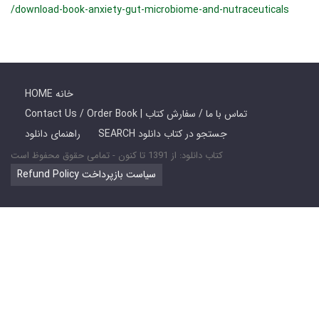
/download-book-anxiety-gut-microbiome-and-nutraceuticals
HOME خانه
Contact Us / Order Book | تماس با ما / سفارش کتاب
SEARCH جستجو در کتاب دانلود
راهنمای دانلود
کتاب دانلود: از 1391 تا کنون - تمامی حقوق محفوظ است
Refund Policy سیاست بازپرداخت