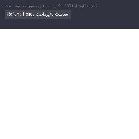
کتاب دانلود: از 1391 تا کنون - تمامی حقوق محفوظ است
Refund Policy سیاست بازپرداخت