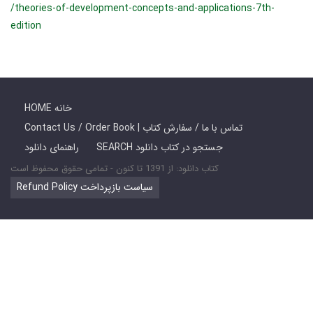
/theories-of-development-concepts-and-applications-7th-
edition
HOME خانه
Contact Us / Order Book | تماس با ما / سفارش کتاب
SEARCH جستجو در کتاب دانلود
راهنمای دانلود
کتاب دانلود: از 1391 تا کنون - تمامی حقوق محفوظ است
Refund Policy سیاست بازپرداخت