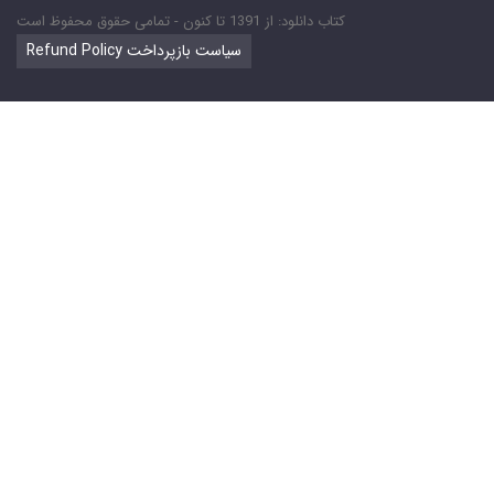
کتاب دانلود: از 1391 تا کنون - تمامی حقوق محفوظ است
Refund Policy سیاست بازپرداخت