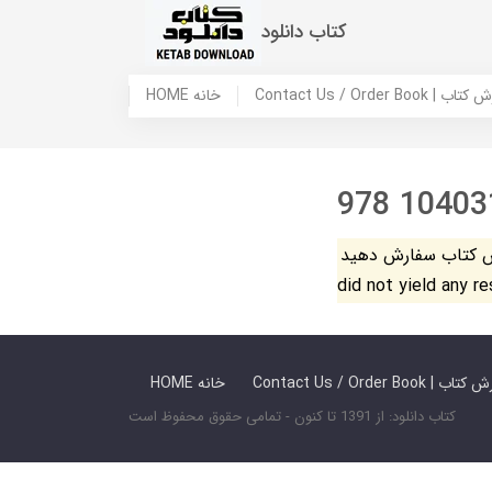
کتاب دانلود
 ما / سفارش کتاب
HOME خانه
978 10403
فارش دهید. The search
did not yield any r
 ما / سفارش کتاب
HOME خانه
کتاب دانلود: از 1391 تا کنون - تمامی حقوق محفوظ است