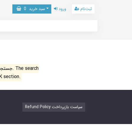
ثبت‌نام
ورود
سبد خرید
0
جستجو ن
K section.
Refund Policy سیاست بازپرداخت