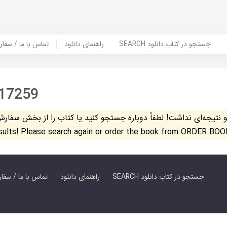
SEARCH جستجو در کتاب دانلود
راهنمای دانلود
Contact Us / Order Book | تماس با
17259
تیجه‌ای نداشت! لطفاً دوباره جستجو کنید یا کتاب را از بخش سفارش کتاب س
esults! Please search again or order the book from ORDER BOO
SEARCH جستجو در کتاب دانلود
راهنمای دانلود
Contact Us / Order Book | تماس با