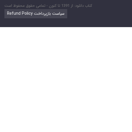
کتاب دانلود: از 1391 تا کنون - تمامی حقوق محفوظ است
Refund Policy سیاست بازپرداخت