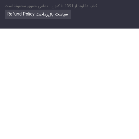
کتاب دانلود: از 1391 تا کنون - تمامی حقوق محفوظ است
Refund Policy سیاست بازپرداخت