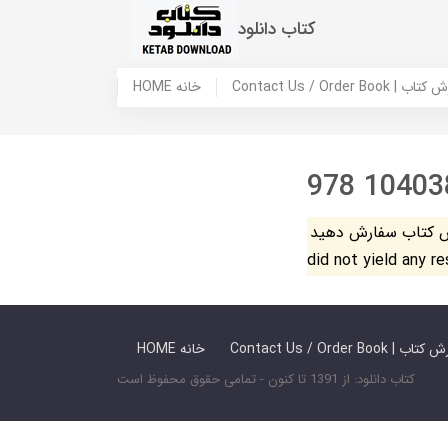
کتاب دانلود
 ما / سفارش کتاب
HOME خانه
978 10403
فارش دهید. The search
did not yield any r
 ما / سفارش کتاب
HOME خانه
کتاب دانلود: از 1391 تا کنون - تمامی حقوق محفوظ است