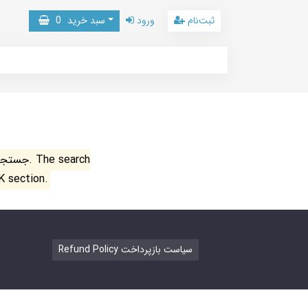
ثبت‌نام
ورود
سبد خرید
0
جستجو ن
K section.
Refund Policy سیاست بازپرداخت