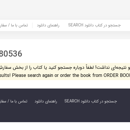
SEARCH جستجو در کتاب دانلود
راهنمای دانلود
Contact Us / Order Book | تماس با
80536
تیجه‌ای نداشت! لطفاً دوباره جستجو کنید یا کتاب را از بخش سفارش کتاب س
esults! Please search again or order the book from ORDER BOO
SEARCH جستجو در کتاب دانلود
راهنمای دانلود
Contact Us / Order Book | تماس با