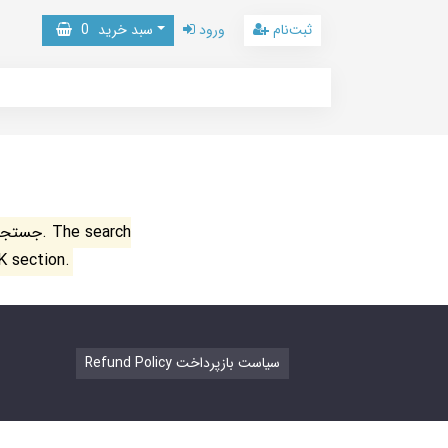
ثبت‌نام
ورود
سبد خرید
0
جستجو ن
K section.
Refund Policy سیاست بازپرداخت