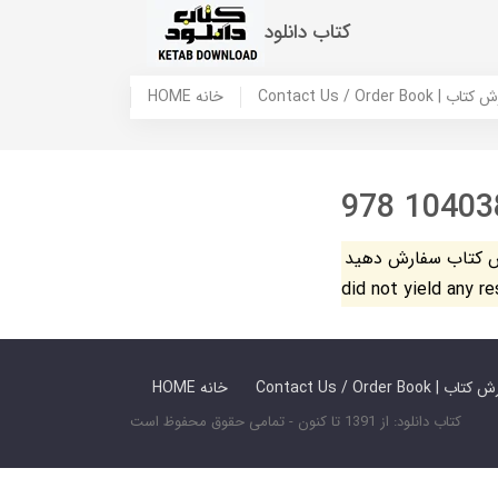
کتاب دانلود
 ما / سفارش کتاب
HOME خانه
978 10403
فارش دهید. The search
did not yield any r
 ما / سفارش کتاب
HOME خانه
کتاب دانلود: از 1391 تا کنون - تمامی حقوق محفوظ است