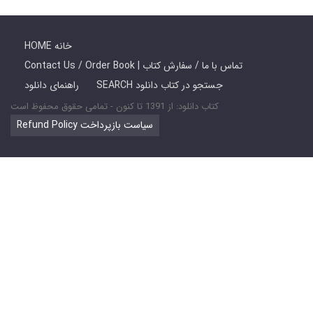
HOME خانه
Contact Us / Order Book | تماس با ما / سفارش کتاب
SEARCH جستجو در کتاب دانلود
راهنمای دانلود
کتاب دانلود: از 1391 تا کنون - تمامی حقوق محفوظ است
Refund Policy سیاست بازپرداخت