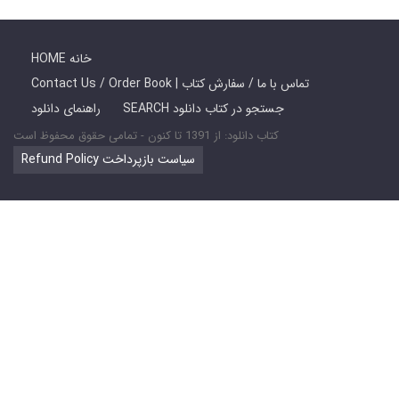
HOME خانه
Contact Us / Order Book | تماس با ما / سفارش کتاب
SEARCH جستجو در کتاب دانلود
راهنمای دانلود
کتاب دانلود: از 1391 تا کنون - تمامی حقوق محفوظ است
Refund Policy سیاست بازپرداخت